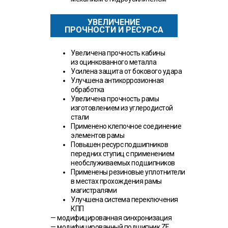
УВЕЛИЧЕНИЕ
ПРОЧНОСТИ И РЕСУРСА
Увеличена прочность кабины
из оцинкованного металла
Усилена защита от бокового удара
Улучшена антикоррозионная
обработка
Увеличена прочность рамы
изготовлением из углеродистой
стали
Применено клепочное соединение
элементов рамы
Повышен ресурс подшипников
передних ступиц с применением
необслуживаемых подшипников
Применены резиновые уплотнители
в местах прохождения рамы
магистралями
Улучшена система переключения
КПП
— модифицированная синхронизация
— модифицированный подшипник ZF