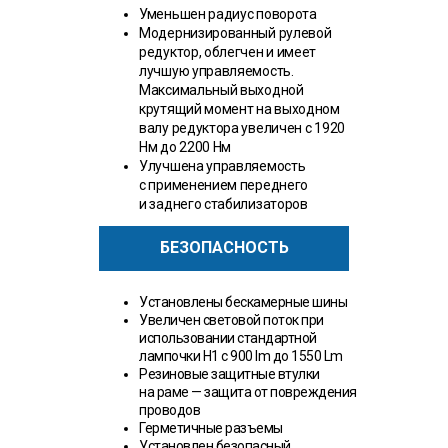
Уменьшен радиус поворота
Модернизированный рулевой
редуктор, облегчен и имеет
лучшую управляемость.
Максимальный выходной
крутящий момент на выходном
валу редуктора увеличен с 1920
Нм до 2200 Нм
Улучшена управляемость
с применением переднего
и заднего стабилизаторов
БЕЗОПАСНОСТЬ
Установлены бескамерные шины
Увеличен световой поток при
использовании стандартной
лампочки H1 с 900 lm до 1550 Lm
Резиновые защитные втулки
на раме — защита от повреждения
проводов
Герметичные разъемы
Установлен безопасный