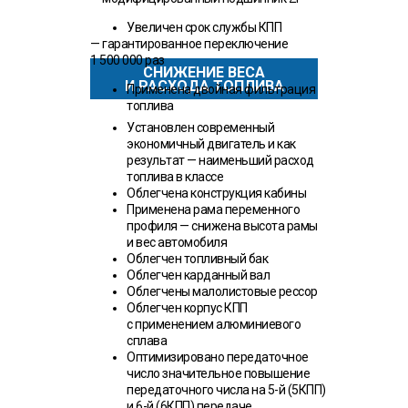
Увеличен срок службы КПП
— гарантированное переключение
1 500 000 раз
СНИЖЕНИЕ ВЕСА
И РАСХОДА ТОПЛИВА
Применена двойная фильтрация
топлива
Установлен современный
экономичный двигатель и как
результат — наименьший расход
топлива в классе
Облегчена конструкция кабины
Применена рама переменного
профиля — снижена высота рамы
и вес автомобиля
Облегчен топливный бак
Облегчен карданный вал
Облегчены малолистовые рессор
Облегчен корпус КПП
с применением алюминиевого
сплава
Оптимизировано передаточное
число значительное повышение
передаточного числа на 5-й (5КПП)
и 6-й (6КПП) передаче