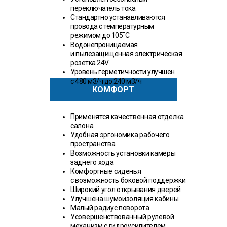
переключатель тока
Стандартно устанавливаются
провода с температурным
режимом до 105˚С
Водонепроницаемая
и пылезащищенная электрическая
розетка 24V
Уровень герметичности улучшен
с 480 м3/ч до 240 м3/ч
КОМФОРТ
Применятся качественная отделка
салона
Удобная эргономика рабочего
пространства
Возможность установки камеры
заднего хода
Комфортные сиденья
с возможность боковой поддержки
Широкий угол открывания дверей
Улучшена шумоизоляция кабины
Малый радиус поворота
Усовершенствованный рулевой
механизм с гидроусилителем