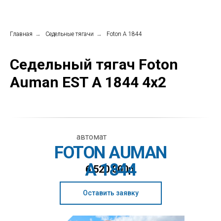
Главная
→
Седельные тягачи
→
Foton A 1844
Седельный тягач Foton
Auman EST A 1844 4x2
автомат
FOTON AUMAN
A 1844
6 520 000р.
Оставить заявку