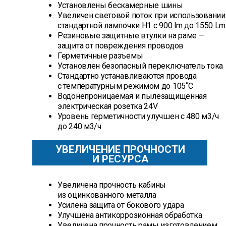
Установлены бескамерные шины
Увеличен световой поток при использовании
стандартной лампочки H1 с 900 lm до 1550 Lm
Резиновые защитные втулки на раме —
защита от повреждения проводов
Герметичные разъемы
Установлен безопасный переключатель тока
Стандартно устанавливаются провода
с температурным режимом до 105˚С
Водонепроницаемая и пылезащищенная
электрическая розетка 24V
Уровень герметичности улучшен с 480 м3/ч
до 240 м3/ч
УВЕЛИЧЕНИЕ ПРОЧНОСТИ
И РЕСУРСА
Увеличена прочность кабины
из оцинкованного металла
Усилена защита от бокового удара
Улучшена антикоррозионная обработка
Увеличена прочность рамы изготовлением