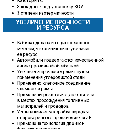
Категория С
Закладные под установку ХОУ
3 степени изотермичности
(низкая, средняя, высокая)
УВЕЛИЧЕНИЕ ПРОЧНОСТИ
И РЕСУРСА
Кабина сделана из оцинкованного
металла, что значительно увеличит
ее ресурс
Автомобили подвергаются качественной
антикоррозийной обработкой
Увеличена прочность рамы, путем
применения углеродистой стали
Применено клепочное соединение
элементов рамы
Применены резиновые уплотнители
в местах прохождения топливных
магистралей и проводов
Устанавливается коробка передач
от проверенного производителя ZF
Применена технология двойной