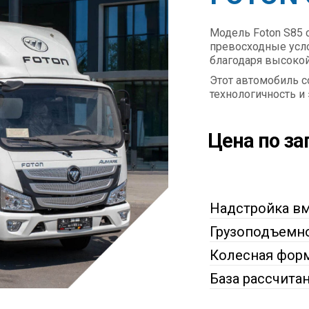
Модель Foton S85 
превосходные усло
благодаря высокой
Этот автомобиль с
технологичность и
Цена по за
Надстройка в
Грузоподъемн
Колесная фор
База рассчита