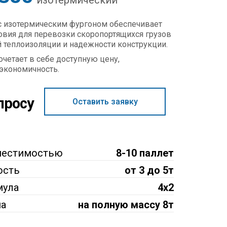
изотермический
с изотермическим фургоном обеспечивает
вия для перевозки скоропортящихся грузов
 теплоизоляции и надежности конструкции.
очетает в себе доступную цену,
 экономичность.
просу
Оставить заявку
местимостью
8-10 паллет
ость
от 3 до 5т
мула
4x2
на
на полную массу 8т