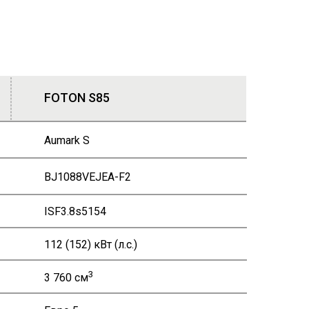
FOTON S85
Aumark S
BJ1088VEJEA-F2
ISF3.8s5154
112 (152) кВт (л.с.)
3
3 760 см