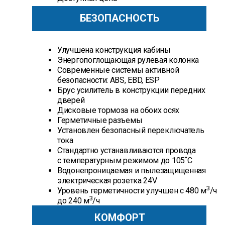
БЕЗОПАСНОСТЬ
Улучшена конструкция кабины
Энергопоглощающая рулевая колонка
Современные системы активной
безопасности: ABS, EBD, ESP
Брус усилитель в конструкции передних
дверей
Дисковые тормоза на обоих осях
Герметичные разъемы
Установлен безопасный переключатель
тока
Стандартно устанавливаются провода
с температурным режимом до 105˚С
Водонепроницаемая и пылезащищенная
электрическая розетка 24V
3
Уровень герметичности улучшен с 480 м
/ч
3
до 240 м
/ч
КОМФОРТ