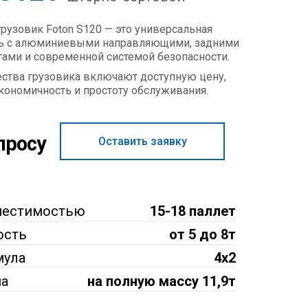
рузовик Foton S120 — это универсальная
ль с алюминиевыми направляющими, задними
ами и современной системой безопасности.
ства грузовика включают доступную цену,
экономичность и простоту обслуживания.
просу
Оставить заявку
местимостью
15-18 паллет
ость
от 5 до 8т
мула
4x2
на
на полную массу 11,9т