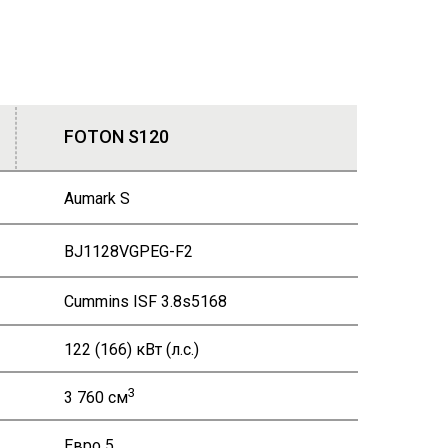
FOTON S120
Aumark S
BJ1128VGPEG-F2
Cummins ISF 3.8s5168
122 (166) кВт (л.с.)
3
3 760 см
Евро 5