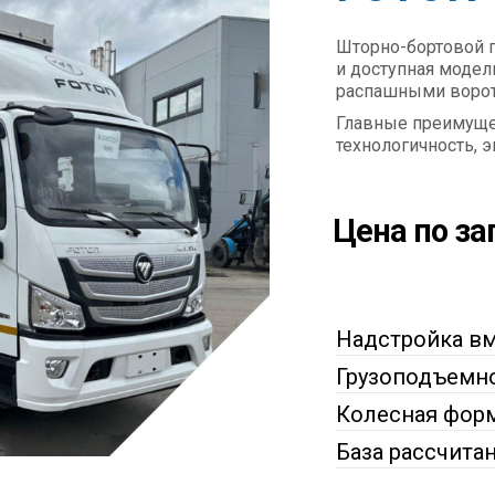
Шторно-бортовой г
и доступная моде
распашными ворот
Главные преимуще
технологичность, 
Цена по за
Надстройка в
Грузоподъемн
Колесная фор
База рассчита