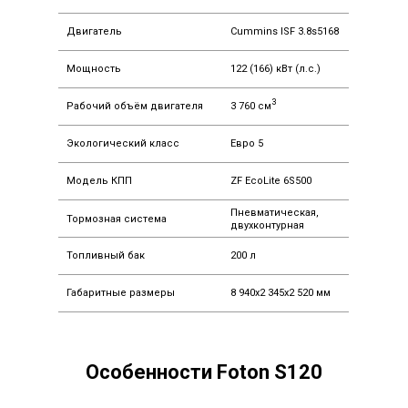
Двигатель
Cummins ISF 3.8s5168
Мощность
122 (166) кВт (л.с.)
3
Рабочий объём двигателя
3 760 см
Экологический класс
Евро 5
Модель КПП
ZF EcoLite 6S500
Пневматическая,
Тормозная система
двухконтурная
Топливный бак
200 л
Габаритные размеры
8 940х2 345х2 520 мм
Особенности Foton S120