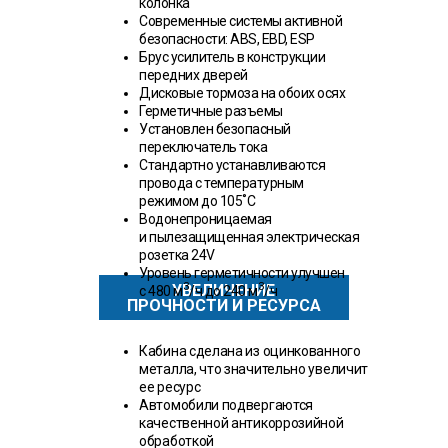
колонка
Современные системы активной
безопасности: ABS, EBD, ESP
Брус усилитель в конструкции
передних дверей
Дисковые тормоза на обоих осях
Герметичные разъемы
Установлен безопасный
переключатель тока
Стандартно устанавливаются
провода с температурным
режимом до 105˚С
Водонепроницаемая
и пылезащищенная электрическая
розетка 24V
Уровень герметичности улучшен
3
3
УВЕЛИЧЕНИЕ
с 480 м
/ч до 240 м
/ч
ПРОЧНОСТИ И РЕСУРСА
Кабина сделана из оцинкованного
металла, что значительно увеличит
ее ресурс
Автомобили подвергаются
качественной антикоррозийной
обработкой