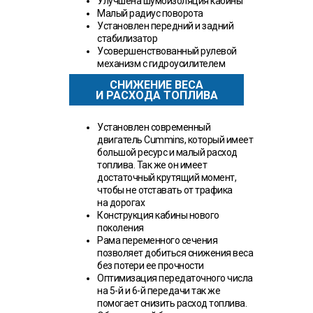
Улучшена шумоизоляция кабины
Малый радиус поворота
Установлен передний и задний
стабилизатор
Усовершенствованный рулевой
механизм с гидроусилителем
СНИЖЕНИЕ ВЕСА
И РАСХОДА ТОПЛИВА
Установлен современный
двигатель Cummins, который имеет
большой ресурс и малый расход
топлива. Так же он имеет
достаточный крутящий момент,
чтобы не отставать от трафика
на дорогах
Конструкция кабины нового
поколения
Рама переменного сечения
позволяет добиться снижения веса
без потери ее прочности
Оптимизация передаточного числа
на 5-й и 6-й передачи так же
помогает снизить расход топлива.