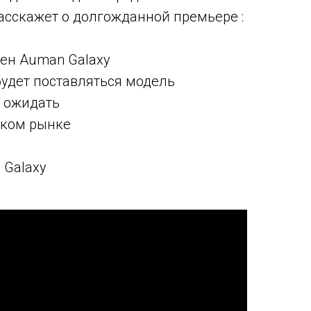
асскажет о долгожданной премьере :
пен Auman Galaxy
удет поставляться модель
т ожидать
ском рынке
 Galaxy