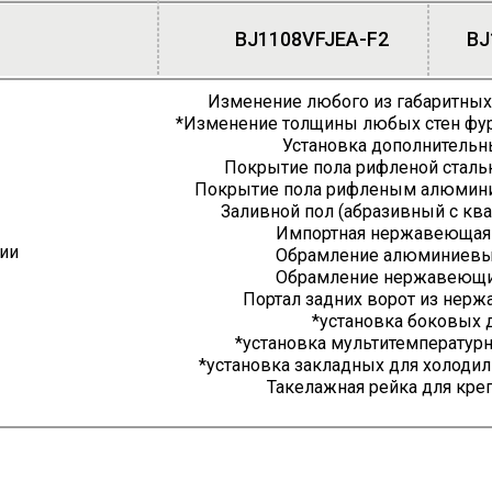
BJ1108VFJEA-F2
BJ
Изменение любого из габаритных
*Изменение толщины любых стен фург
Установка дополнительн
Покрытие пола рифленой сталь
Покрытие пола рифленым алюминие
Заливной пол (абразивный с кв
Импортная нержавеющая
ии
Обрамление алюминиевы
Обрамление нержавеющи
Портал задних ворот из нер
*установка боковых 
*установка мультитемператур
*установка закладных для холоди
Такелажная рейка для кре