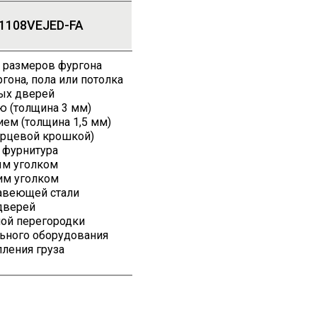
1108VEJED-FA
 размеров фургона
она, пола или потолка
ых дверей
ю (толщина 3 мм)
м (толщина 1,5 мм)
арцевой крошкой)
 фурнитура
м уголком
м уголком
жавеющей стали
дверей
ной перегородки
льного оборудования
пления груза