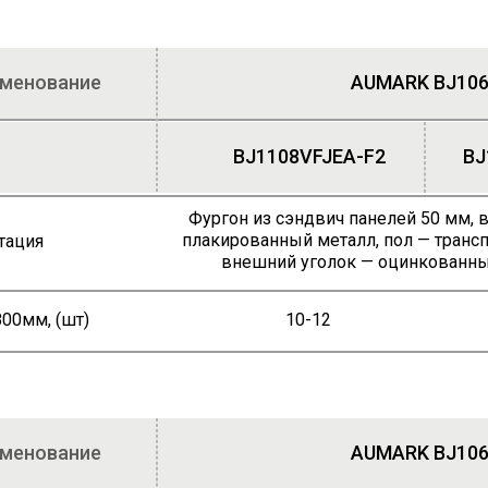
именование
AUMARK BJ106
BJ1108VFJEA-F2
BJ
Фургон из сэндвич панелей 50 мм,
плакированный металл, пол — транс
тация
внешний уголок — оцинкованны
00мм, (шт)
10-12
именование
AUMARK BJ106