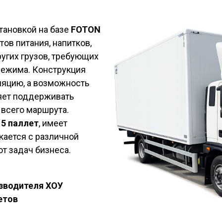
тановкой на базе
FOTON
ов питания, напитков,
угих грузов, требующих
режима. Конструкция
ляцию, а возможность
яет поддерживать
всего маршрута.
5 паллет
, имеет
кается с различной
т задач бизнеса.
зводителя ХОУ
етов