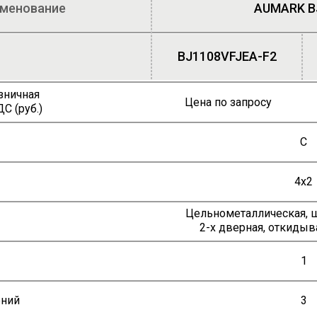
именование
AUMARK B
BJ1108VFJEA-F2
зничная
Цена по запросу
С (руб.)
C
4х2
Цельнометаллическая, ш
2-х дверная, откиды
1
ений
3