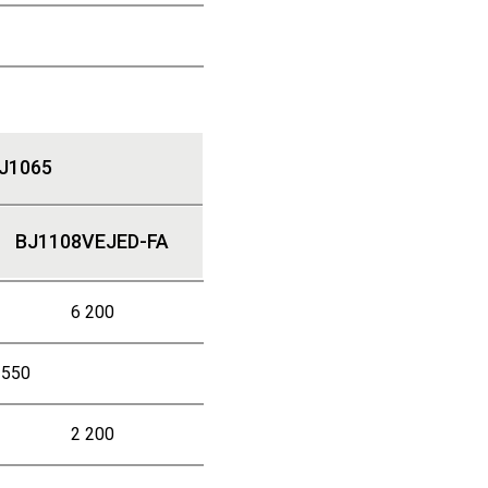
J1065
BJ1108VEJED-FA
6 200
 550
2 200