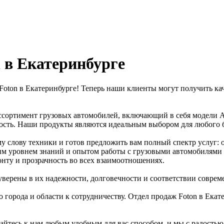
 в Екатеринбурге
 Foton в Екатеринбурге! Теперь наши клиенты могут получить к
ассортимент грузовых автомобилей, включающий в себя модели 
ность. Наши продукты являются идеальным выбором для любого б
 слову техники и готов предложить вам полный спектр услуг: о
им уровнем знаний и опытом работы с грузовыми автомобилями 
нту и прозрачность во всех взаимоотношениях.
 уверены в их надежности, долговечности и соответствии совре
города и области к сотрудничеству. Отдел продаж Foton в Екат
айтесь к нам любым удобным для вас способом, и мы с радость